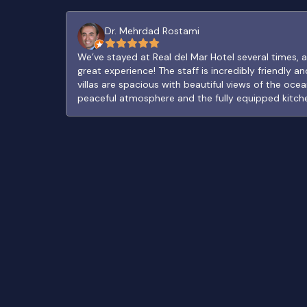
Dr. Mehrdad Rostami
We’ve stayed at Real del Mar Hotel several times, a
great experience! The staff is incredibly friendly 
villas are spacious with beautiful views of the oce
peaceful atmosphere and the fully equipped kitch
stays even more comfortable. The pool area is a pe
and each visit feels like a getaway from the busy ci
areas could use a bit of updating, it never detract
experience. Highly recommend for anyone looking 
retreat near the ocean! Nos hemos hospedado en el Hotel Real del Mar
varias veces, ¡y siempre ha sido una gran experienc
increíblemente amable y acogedor, y las villas so
hermosas vistas al océano. Nos encanta la atmósfe
cocinas completamente equipadas que hacen que 
sean aún más cómodas. La zona de la piscina es u
relajarse, y cada visita se siente como una escapa
ajetreada de la ciudad. Aunque algunas áreas podr
una pequeña actualización, nunca afecta nuestra e
¡Muy recomendado para cualquiera que busque un 
acogedor cerca del mar!