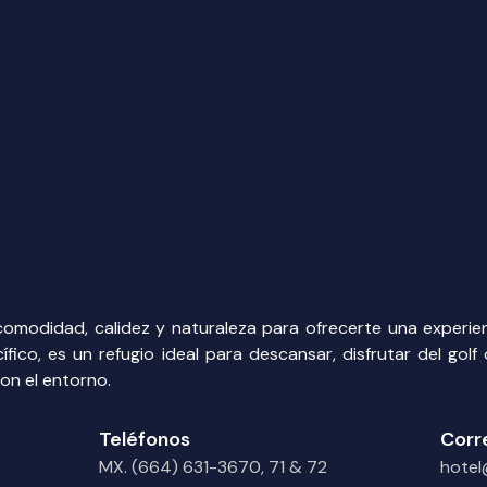
odidad, calidez y naturaleza para ofrecerte una experienci
ífico, es un refugio ideal para descansar, disfrutar del gol
con el entorno.
Teléfonos
Corr
MX. (664) 631-3670, 71 & 72
hotel