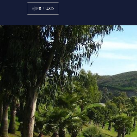
ES
/
USD