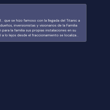
.. que se hizo famoso con la llegada del Titanic a
 dueños, inversionistas y visionarios de la Familia
on para la familia sus propias instalaciones en su
í a lo lejos desde el fraccionamiento se localiza
liar y donde tuvimos la acertada oportunidad de
sar excelentes tiempos...Cuenta con todas las
nta para eventos y celebraciones...les dejo una
o q podrán disfrutar desde sus cuartos, cocina,
ino no está