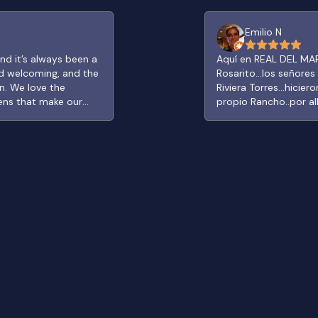
Emilio N
nd it’s always been a
Aquí en REAL DEL MAR.
and welcoming, and the
Rosarito...los señores
an. We love the
Riviera Torres...hicier
ens that make our
propio Rancho..por all
rfect spot to relax,
esta super casa fami
ty life. While some
conocer, visitar y pa
s from the overall
instalaciones y se re
for a scenic and cozy
probadita de lo much
cava, alberca y jardines... Su acceso es restringido y su cam
ia! El personal es
del todo bien...
n espaciosas con
ra tranquila y las
nuestras estancias
n lugar perfecto para
da de la vida
ían beneficiarse de
xperiencia general.
retiro pintoresco y