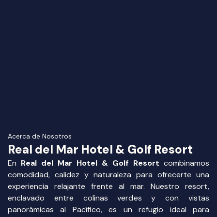
piscina es un lugar perfecto para relajarse, y cada visita
se siente como una escapada de la vida ajetreada de la
ciudad. Aunque algunas áreas podrían beneficiarse de
una pequeña actualización, nunca afecta nuestra
experiencia general. ¡Muy recomendado para cualquiera
que busque un retiro pintoresco y acogedor cerca del
mar!
Acerca de Nosotros
Real del Mar Hotel & Golf Resort
En
Real del Mar Hotel & Golf Resort
combinamos
comodidad, calidez y naturaleza para ofrecerte una
experiencia relajante frente al mar. Nuestro resort,
enclavado entre colinas verdes y con vistas
panorámicas al Pacífico, es un refugio ideal para