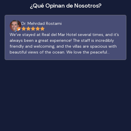
¿Qué Opinan de Nosotros?
Dr. Mehrdad Rostami
We’ve stayed at Real del Mar Hotel several times, and it’s
always been a great experience! The staff is incredibly
friendly and welcoming, and the villas are spacious with
beautiful views of the ocean. We love the peaceful
atmosphere and the fully equipped kitchens that make
our stays even more comfortable. The pool area is a
perfect spot to relax, and each visit feels like a getaway
from the busy city life. While some areas could use a bit
of updating, it never detracts from the overall experience.
Highly recommend for anyone looking for a scenic and
cozy retreat near the ocean! Nos hemos hospedado en el
Hotel Real del Mar varias veces, ¡y siempre ha sido una
gran experiencia! El personal es increíblemente amable y
acogedor, y las villas son espaciosas con hermosas vistas
al océano. Nos encanta la atmósfera tranquila y las
cocinas completamente equipadas que hacen que
nuestras estancias sean aún más cómodas. La zona de la