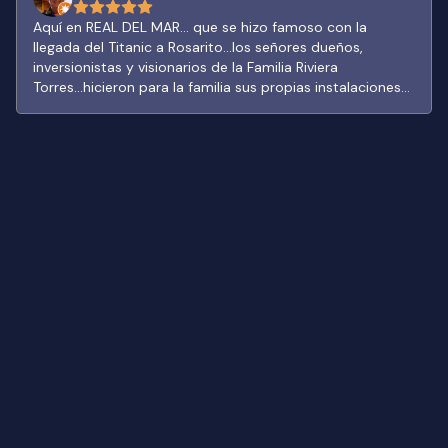
Aquí en REAL DEL MAR... que se hizo famoso con la
llegada del Titanic a Rosarito...los señores dueños,
inversionistas y visionarios de la Familia Riviera
Torres...hicieron para la familia sus propias instalaciones
en su propio Rancho..por allí a lo lejos desde el
fraccionamiento se localiza esta super casa familiar y
donde tuvimos la acertada oportunidad de conocer,
visitar y pasar excelentes tiempos...Cuenta con todas las
instalaciones y se renta para eventos y celebraciones...les
dejo una probadita de lo mucho q podrán disfrutar
desde sus cuartos, cocina, cava, alberca y jardines... Su
acceso es restringido y su camino no está del todo bien...