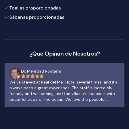
Toallas proporcionadas
Sábanas proporcionadas
¿Qué Opinan de Nosotros?
Dr. Mehrdad Rostami
We’ve stayed at Real del Mar Hotel several times, and it’s
always been a great experience! The staff is incredibly
friendly and welcoming, and the villas are spacious with
beautiful views of the ocean. We love the peaceful
atmosphere and the fully equipped kitchens that make
our stays even more comfortable. The pool area is a
perfect spot to relax, and each visit feels like a getaway
from the busy city life. While some areas could use a bit
of updating, it never detracts from the overall experience.