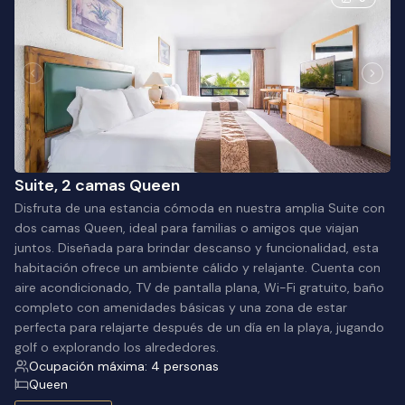
Suite, 2 camas Queen
Disfruta de una estancia cómoda en nuestra amplia Suite con
dos camas Queen, ideal para familias o amigos que viajan
juntos. Diseñada para brindar descanso y funcionalidad, esta
habitación ofrece un ambiente cálido y relajante. Cuenta con
aire acondicionado, TV de pantalla plana, Wi-Fi gratuito, baño
completo con amenidades básicas y una zona de estar
perfecta para relajarte después de un día en la playa, jugando
golf o explorando los alrededores.
Ocupación máxima: 4 personas
Queen