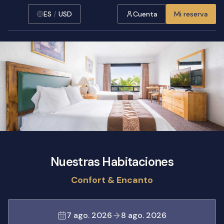
ES
/
USD
Cuenta
Mi reserva
Nuestras Habitaciones
Confort & Encanto
7 ago. 2026
8 ago. 2026